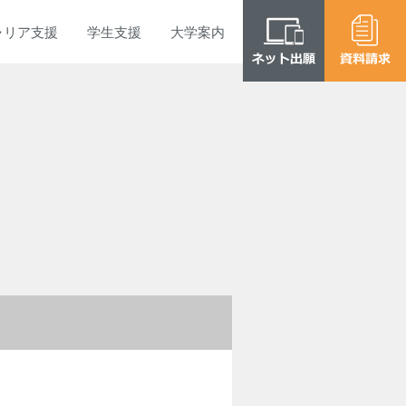
ャリア
支援
学生
支援
大学
案内