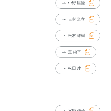
中野 匡隆
吉村 道孝
松村 雄樹
芝 純平
松田 凌
水野 伸子