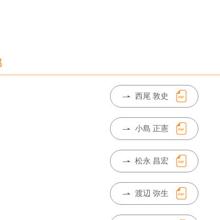
部
西尾 敦史
小島 正憲
松永 昌宏
渡辺 弥生