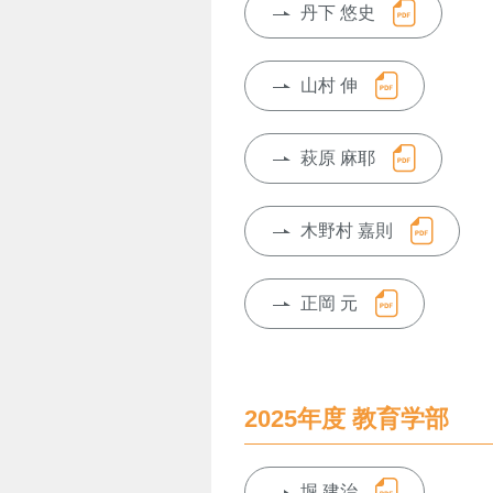
丹下 悠史
山村 伸
萩原 麻耶
木野村 嘉則
正岡 元
2025年度 教育学部
堀 建治