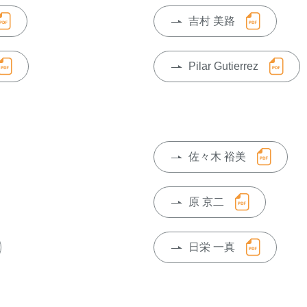
吉村 美路
Pilar Gutierrez
佐々木 裕美
原 京二
日栄 一真