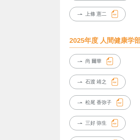
上條 憲二
2025年度 人間健康学
尚 爾華
石渡 靖之
松尾 香弥子
三好 弥生