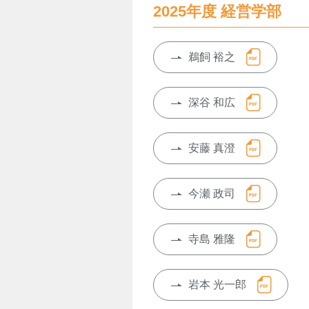
2025年度 経営学部
鵜飼 裕之
深谷 和広
安藤 真澄
今瀬 政司
寺島 雅隆
岩本 光一郎