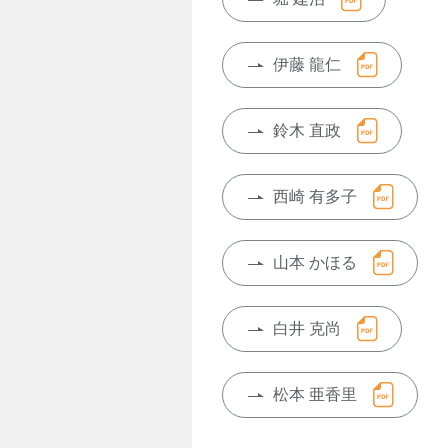
伊藤 龍仁
鈴木 直政
西崎 有多子
山本 かほる
白井 克尚
松本 亜香里