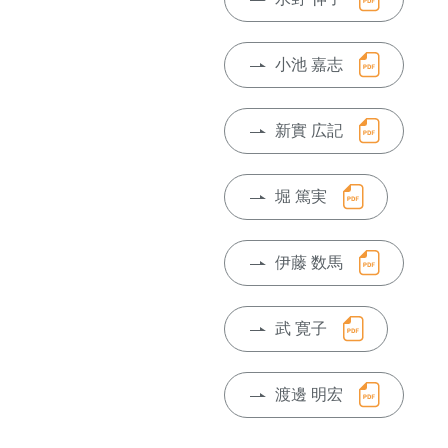
小池 嘉志
新實 広記
堀 篤実
伊藤 数馬
武 寛子
渡邊 明宏