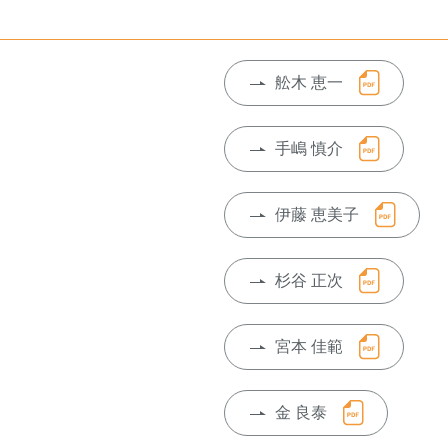
舩木 恵一
手嶋 慎介
伊藤 恵美子
杉谷 正次
宮本 佳範
金 良泰