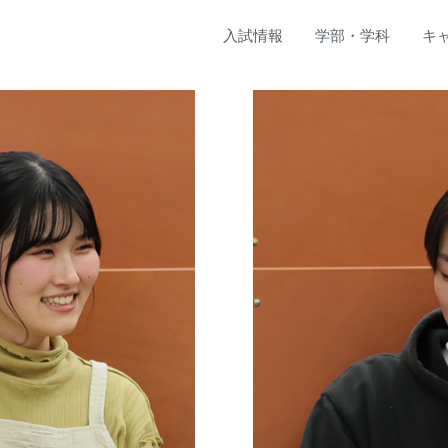
入試
情報
学部
・
学科
キ