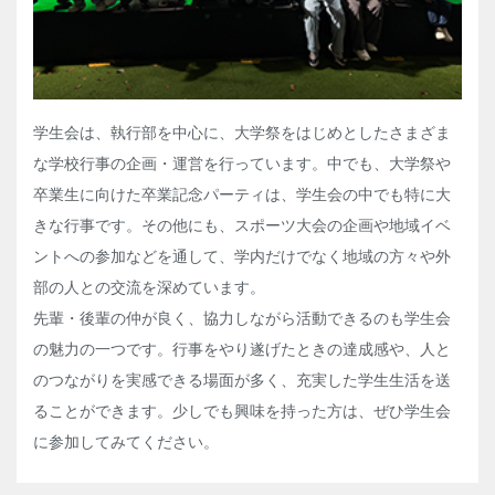
学生会は、執行部を中心に、大学祭をはじめとしたさまざま
な学校行事の企画・運営を行っています。中でも、大学祭や
卒業生に向けた卒業記念パーティは、学生会の中でも特に大
きな行事です。その他にも、スポーツ大会の企画や地域イベ
ントへの参加などを通して、学内だけでなく地域の方々や外
部の人との交流を深めています。
先輩・後輩の仲が良く、協力しながら活動できるのも学生会
の魅力の一つです。行事をやり遂げたときの達成感や、人と
のつながりを実感できる場面が多く、充実した学生生活を送
ることができます。少しでも興味を持った方は、ぜひ学生会
に参加してみてください。