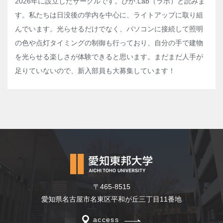
2026年に設立したサークルです。ぴか.Lab（ラボ）と読みま
す。私たちは日没後の学内を中心に、ライトアップに取り組
んでいます。光らせるだけでなく、パソコンに接続して照明
の色や点灯タイミングの制御も行っており、自分の手で建物
を光らせる楽しさが体験できると思います。まだまだ人手が
足りていないので、新入部員も大募集しています！
〒465-8515
愛知県名古屋市名東区平和が丘三丁目11番地
access