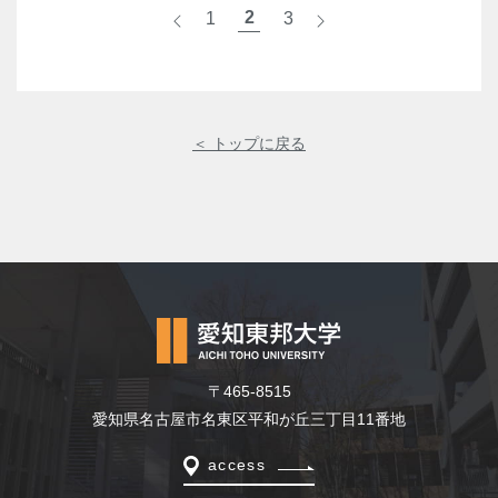
2
1
<
3
>
＜ トップに戻る
〒465-8515
愛知県名古屋市名東区平和が丘三丁目11番地
access