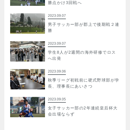
勝点かけ3回戦へ
2023.09.07
男子サッカー部が郡上で後期戦２連
勝
2023.09.07
学生8人が2週間の海外研修でロス
へ出発
2023.09.06
秋季リーグ初戦前に硬式野球部が学
長、理事長にあいさつ
2023.09.05
女子サッカー部の2年連続皇后杯大
会出場ならず