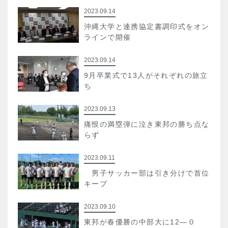
2023.09.14
沖縄大学と連携協定書調印式をオン
ラインで開催
2023.09.14
9月卒業式で13人がそれぞれの旅立
ち
2023.09.13
痛恨の満塁弾に泣き東邦の勝ち点な
らず
2023.09.11
男子サッカー部は引き分けで首位
キープ
2023.09.10
東邦が春優勝の中部大に12―０