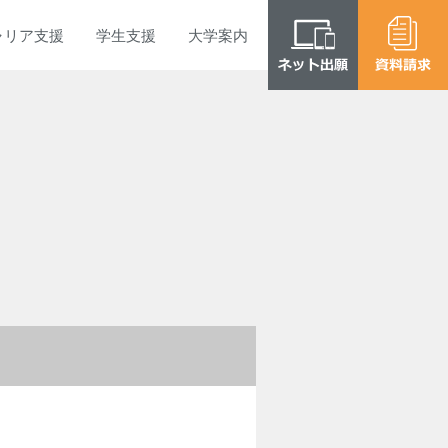
ャリア
支援
学生
支援
大学
案内