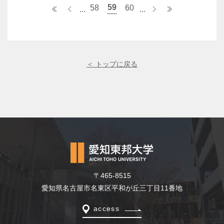
59
«
<
58
60
>
»
...
...
＜ トップに戻る
〒465-8515
愛知県名古屋市名東区平和が丘三丁目11番地
access