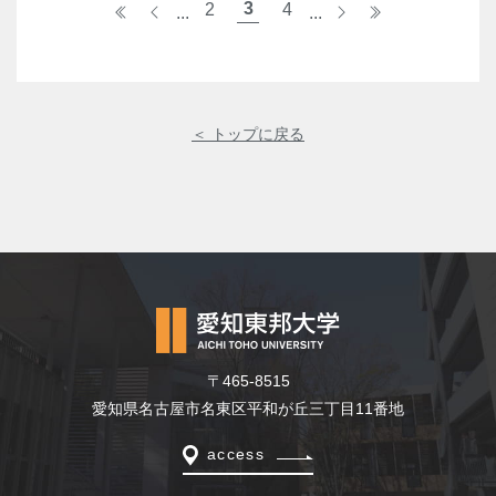
3
«
<
2
4
>
»
...
...
＜ トップに戻る
〒465-8515
愛知県名古屋市名東区平和が丘三丁目11番地
access