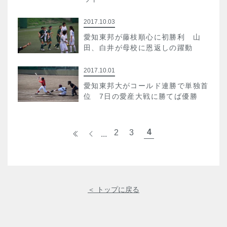
2017.10.03
愛知東邦が藤枝順心に初勝利 山
田、白井が母校に恩返しの躍動
2017.10.01
愛知東邦大がコールド連勝で単独首
位 7日の愛産大戦に勝てば優勝
4
«
<
2
3
...
＜ トップに戻る