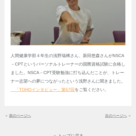
人間健康学部４年生の浅野瑞稀さん、新田悠森さんがNSCA
－CPTというパーソナルトレーナーの国際資格試験に合格し
ました。NSCA－CPT受験勉強に打ち込んだことが、トレー
ナー志望への夢につながったという浅野さんに聞きました。
「TOHOインタビュー」第57回
をご覧ください。
＜
前のページへ
次のページへ
＞
＜ トップに戻る