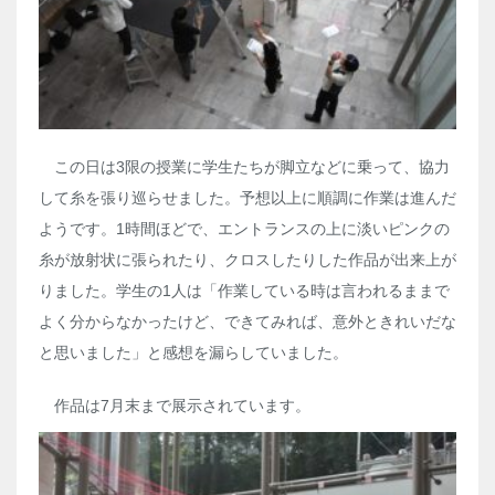
この日は
3
限の授業に学生たちが脚立などに乗って、協力
して糸を張り巡らせました。予想以上に順調に作業は進んだ
ようです。1時間ほどで、エントランスの上に淡いピンクの
糸が放射状に張られたり、クロスしたりした作品が出来上が
りました。学生の
1
人は「作業している時は言われるままで
よく分からなかったけど、できてみれば、意外ときれいだな
と思いました」と感想を漏らしていました。
作品は
7
月末まで展示されています。