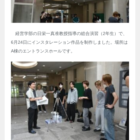
経営学部の日栄一真准教授指導の総合演習（
2
年生）で、
6
月
24
日にインスタレーション作品を制作しました。場所は
A
棟のエントランスホールです。