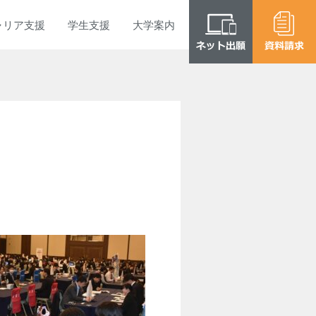
ャリア
支援
学生
支援
大学
案内