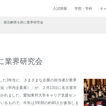
入試
情報
学部
・
学科
キ
就活解禁を前に業界研究会
に業界研究会
した
3
年生に、さまざまな企業の担当者が業界
究会（学内企業展）」が、２月
13
日に名古屋市
開かれました。愛知東邦大学キャリア支援セン
ているもので、今年は
3
学部の約
80
人が参加しま