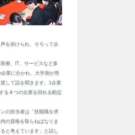
と声を掛けられ、そろって企
医療、
IT
、サービスなど多
の企業に分かれ、大学側が用
に渡して話を聞きます。
1
企業
する８つの企業を回れる勘定
ンの担当者は「技能職を求
社内の資格を取らねばなりま
なると考えています」と話し