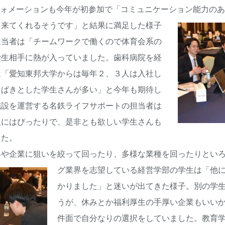
ォメーションも今年が初参加で「コミュニケーション能力のあ
も来てくれるそうです」と結果に満足した様
子
担当者は「チームワークで働くので体育会系の
学生相手に熱が入っていました。歯科病院を経
は「愛知東邦大学からは毎年２、３人は入社し
きぱきとした学生さんが多い」と今年も期待し
施設を運営する名鉄ライフサポートの担当者は
人にはぴったりで、是非とも欲しい学生さんも
した。
や企業に狙いを絞って回ったり、多様な業種を回ったりとい
グ業界を志望している経営学部の学生は「他
かりました」と迷いが出てきた様子。別の学
うが、休みとか福利厚生の手厚い企業もいい
件面で自分なりの選択をしていました。教育