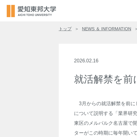
トップ
NEWS ＆ INFORMATION
2026.02.16
就活解禁を前
3
月からの就活解禁を前に
について説明する「業界研
東区のメルパルク名古屋で
ターがこの時期に毎年開い