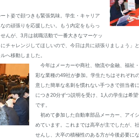
ート姿で顔つきも緊張気味。学生・キャリア
んなの頑張りを応援したい。もう内定をもらっ
ませんが、
3
月は就職活動で一番大きなマーケッ
トにチャレンジしてほしいので、今日は共に頑張りましょう」
ールへ移動しました。
今年はメーカーや商社、物流や金融、福祉・
彩な業種の
49
社が参加。学生たちはそれぞれ
意した簡単な名刺を慣れない手つきで担当者
につき
20
分ずつ説明を受け、
1
人の学生は希望
です。
初めて参加した自動車部品メーカー、アイシ
めています。これまでは高卒が主でしたが、
せんし、大卒の積極性のある方が今後必要に