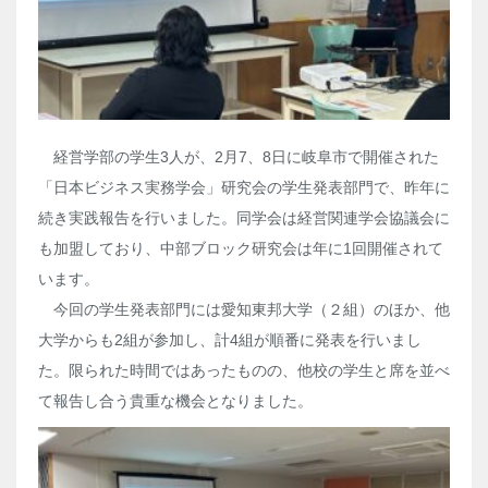
経営学部の学生
3
人が、
2
月
7
、
8
日に岐阜市で開催された
「日本ビジネス実務学会」研究会の学生発表部門で、昨年に
続き実践報告を行いました。同学会は経営関連学会協議会に
も加盟しており、中部ブロック研究会は年に
1
回開催されて
います。
今回の学生発表部門には愛知東邦大学（２組）のほか、他
大学からも
2
組が参加し、計
4
組が順番に発表を行いまし
た。限られた時間ではあったものの、他校の学生と席を並べ
て報告し合う貴重な機会となりました。