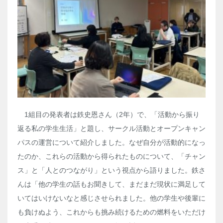
1
組目の発表者は鉄史恩さん（
2
年）で、「活動から振り
返る私の学生生活」と題し、サークル活動とオープンキャン
パスの運営について紹介しました。なぜ自分が活動的になっ
たのか、これらの活動から得られたものについて、「チャン
ス」と「人とのつながり」という視点から語りました。鉄さ
んは「他の学生の話もお聞きして、まだまだ現状に満足して
いてはいけないなと感じさせられました。他の学生や後輩に
も負けぬよう、これからも挑み続けるための燃料をいただけ