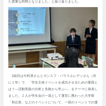
た貴重な時間となりました」と振り返りました。
2
組目は今村凛さんとガンスフ・バラスエレデンさん（共
に１年）で、「学生主体イベントを成功させるための要因と
は？
―
活動実践の分析と失敗から学ぶ
―
」をテーマに発表し
ました。２人が学生会の一員として運営に携わった大学祭
「和丘祭」などのイベントについて、一部のイベントでの運