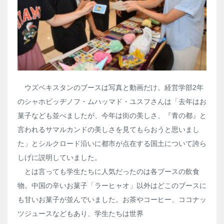
ウズベキスタンのブースは写真と動画だけ。経営学部
2
年
のシャホビッヂノフ・ムハッマド・ユスフさんは「去年はお
菓子なども並べましたが、今年は街の美しさ、『青の都』と
言われるサマルカンドの美しさを見てもらおうと思いまし
た」とシルクロード沿いに都市が点在する国土について誇ら
しげに説明していました。
とは言っても学生たちに人気だったのは各ブースの飲食
物。中国の辛いお菓子「ラーヒャオ」以外はどこのブースに
も甘いお菓子が並んでいました。お茶やコーヒー、ココナッ
ツジュースなどもあり、学生たちは世界