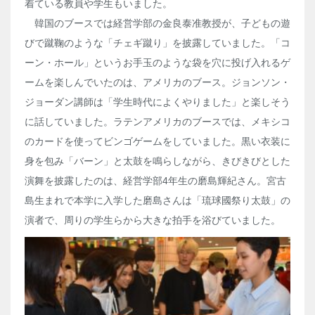
着ている教員や学生もいました。
韓国のブースでは経営学部の金良泰准教授が、子どもの遊
びで蹴鞠のような「チェギ蹴り」を披露していました。「コ
ーン・ホール」というお手玉のような袋を穴に投げ入れるゲ
ームを楽しんでいたのは、アメリカのブース。ジョンソン・
ジョーダン講師は「学生時代によくやりました」と楽しそう
に話していました。ラテンアメリカのブースでは、メキシコ
のカードを使ってビンゴゲームをしていました。黒い衣装に
身を包み「バーン」と太鼓を鳴らしながら、きびきびとした
演舞を披露したのは、経営学部
4
年生の磨島輝紀さん。宮古
島生まれで本学に入学した磨島さんは「琉球國祭り太鼓」の
演者で、周りの学生らから大きな拍手を浴びていました。