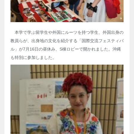
本学で学ぶ留学生や外国にルーツを持つ学生、外国出身の
教員らが、出身地の文化を紹介する「国際交流フェスティバ
ル」が
7
月
16
日の昼休み、
S
棟ロビーで開かれました。沖縄
も特別に参加しました。