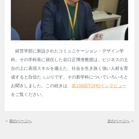
経営学部に新設されたコミュニケーション・デザイン学
科。その学科長に就任した谷口正博准教授は、ビジネスの土
台の上に表現スキルを備えた、社会を生き抜く強い人材を育
成すると自信たっぷりです。その新学科についていろいろと
お聞きしました。この続きは、
第
108
回
TOHO
インタビュー
をご覧ください。
＜
前のページへ
次のページへ
＞