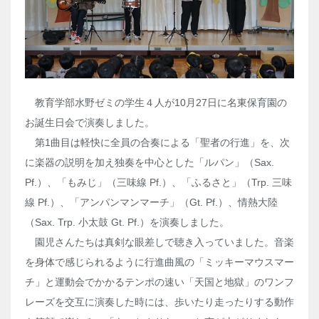
教育学部水野ゼミの学生４人が10月27日に名東保育園の
お誕生日会で演奏しました。
第1曲目は軽快に全員の合奏による「聖者の行進」を、次
に楽器の説明を加え独奏を中心とした「ルパン」（Sax.
Pf.）、「もみじ」（三味線 Pf.）、「ふるさと」（Trp. 三味
線 Pf.）、「アンパンマンマーチ」（Gt. Pf.）、情熱大陸
（Sax. Trp. 小太鼓 Gt. Pf.）を演奏しました。
園児さんたちは真剣な眼差しで聴き入っていました。音楽
を身体で感じられるように行進曲風の「ミッキーマウスマー
チ」と運動会でかかるテンポの速い「天国と地獄」のワンフ
レーズを交互に演奏した時には、歩いたり走ったりする動作