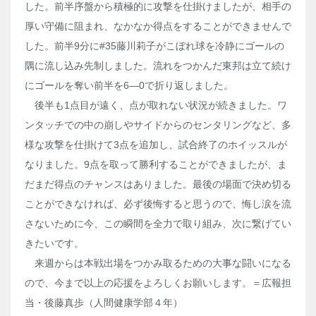
した。前半序盤から積極的に攻撃を仕掛けましたが、相手の
厚い守備に阻まれ、なかなか得点をすることができませんで
した。前半9分に#35藤川莉子がこぼれ球を冷静にゴールの
隅に流し込み先制しました。流れをつかんだ東邦は立て続け
にゴールを奪い前半を6―0で折り返しました。
後半も1点目が遠く、点が取れない状況が続きました。ワ
ンタッチでの中の崩しやサイドからのセンタリングなど、多
様な攻撃を仕掛けて3点を追加し、試合終了のホイッスルが
なりました。9点を取って勝利することができましたが、ま
だまだ得点のチャンスはありました。最後の場面で決め切る
ことができなければ、必ず後悔すると思うので、悔し涙を流
さないために今、この瞬間を全力で取り組み、次に繋げてい
きたいです。
来週からは本戦出場をつかみ取るための大事な闘いになる
ので、今まで以上の応援をよろしくお願いします。＝広報担
当・後藤真歩（人間健康学部４年）