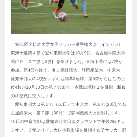
第31回全日本大学女子サッカー選手権大会（インカレ）
東海予選第４節で愛知東邦大学は10月9日、名古屋学院大学
戦に９―０で勝ち3勝目を挙げました。東海予選には7校が
参加。第4節を終え、名古屋経済大、静岡産業大、中京大、
愛知東邦大の4校がいずれも開幕3連勝。第5節からはこの上
位4校が10月30日の第７節まで、本戦出場枠２を目指し勝負
の終盤戦に突入します。
愛知東邦大は第５節（16日）で中京大、第６節(23日)で名
古屋経済大、第７節（30日）で静岡産業大と対戦します。
16日の中京大戦は愛知東邦大日進グラウンドで午後2時キッ
クオフ。３年ぶりインカレ本戦出場を目指す女子サッカー部