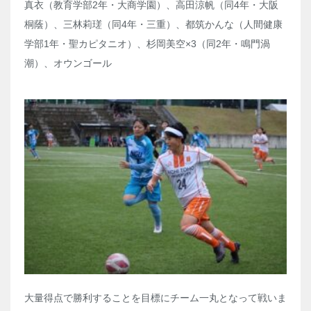
真衣（教育学部2年・大商学園）、高田涼帆（同4年・大阪
桐蔭）、三林莉瑳（同4年・三重）、都筑かんな（人間健康
学部1年・聖カピタニオ）、杉岡美空×3（同2年・鳴門渦
潮）、オウンゴール
大量得点で勝利することを目標にチーム一丸となって戦いま