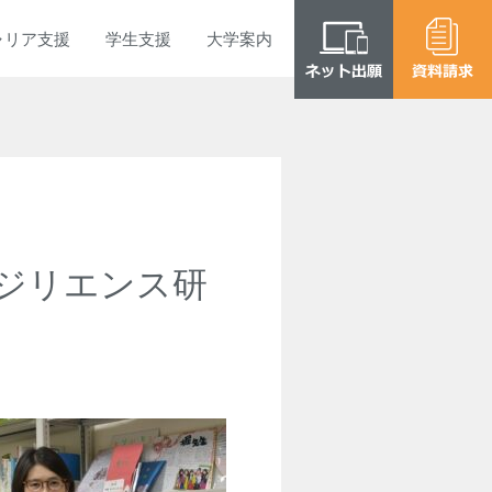
ャリア
支援
学生
支援
大学
案内
ジリエンス研