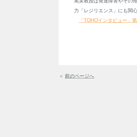
篤実教授は発達障害やその
力「レジリエンス」にも関
「TOHOインタビュー」第
＜
前のページへ