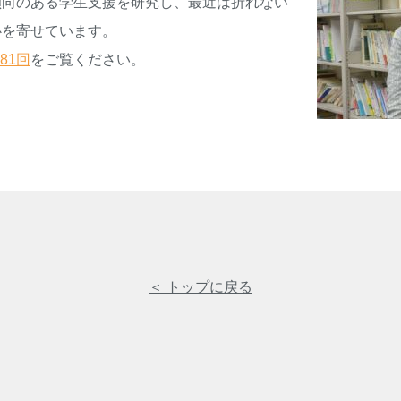
傾向のある学生支援を研究し、最近は折れない
心を寄せています。
81回
をご覧ください。
＜ トップに戻る