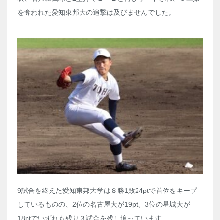
を奪われた愛知東邦大の追撃は及びませんでした。
9試合を終えた愛知東邦大学は８勝1敗24ptで首位をキープ
しているものの、2位の名古屋大が19pt、3位の星城大が
18ptでいずれも残り３試合を残し追っています。