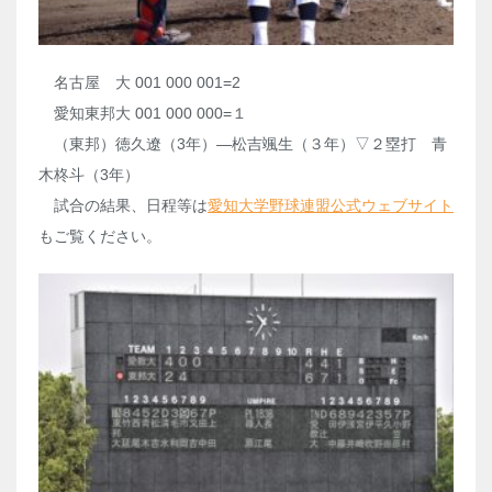
名古屋 大 001 000 001=2
愛知東邦大 001 000 000=１
（東邦）徳久遼（3年）―松吉颯生（３年）▽２塁打 青
木柊斗（3年）
試合の結果、日程等は
愛知大学野球連盟公式ウェブサイト
もご覧ください。