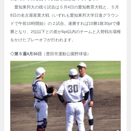
愛知東邦大の残り試合は５月4日の愛知教育大戦と、５月
8日の名古屋産業大戦（いずれも愛知東邦大学日進グラウン
ドで午前10時開始）の２試合。連勝すれば10勝1敗30ptで優
勝となり、
2
位以下との差が
6pt
以内のチームと入替戦出場権
をかけたプレーオフが行われます。
◇第５週4月30日
（豊田市運動公園野球場）