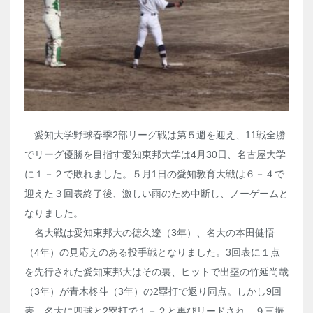
愛知大学野球春季2部リーグ戦は第５週を迎え、11戦全勝
でリーグ優勝を目指す愛知東邦大学は4月30日、名古屋大学
に１－２で敗れました。５月1日の愛知教育大戦は６－４で
迎えた３回表終了後、激しい雨のため中断し、ノーゲームと
なりました。
名大戦は愛知東邦大の徳久遼（3年）、名大の本田健悟
（4年）の見応えのある投手戦となりました。3回表に１点
を先行された愛知東邦大はその裏、ヒットで出塁の竹延尚哉
（3年）が青木柊斗（3年）の2塁打で返り同点。しかし9回
表、名大に四球と2塁打で１－２と再びリードされ、９三振