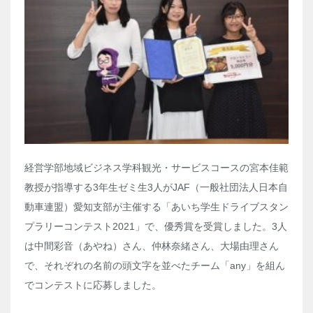
経営学部地域ビジネス学科観光・サービスコースの宮本佳範
教授が指導する
3
年生ゼミ生
3
人が
JAF
（一般社団法人日本自
動車連盟）愛知支部が主催する「あいち学生ドライブスタン
プラリーコンテスト
2021
」で、優秀賞を受賞しました。
3
人
は中間彩音（あやね）さん、仲林奈緒さん、大場由理さん
で、それぞれの名前の頭文字を並べたチーム「
any
」を組ん
でコンテストに応募しました。