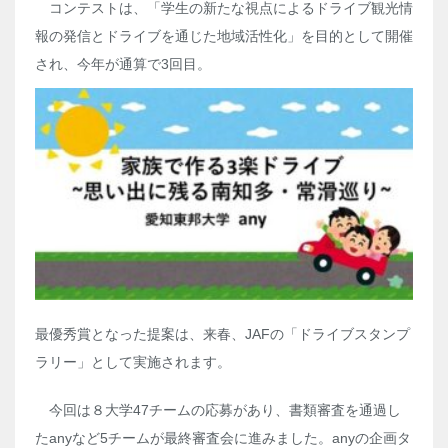
コンテストは、「学生の新たな視点によるドライブ観光情
報の発信とドライブを通じた地域活性化」を目的として開催
され、今年が通算で
3
回目。
最優秀賞となった提案は、来春、
JAF
の「ドライブスタンプ
ラリー」として実施されます。
今回は８大学
47
チームの応募があり、書類審査を通過し
た
any
など
5
チームが最終審査会に進みました。
any
の企画タ