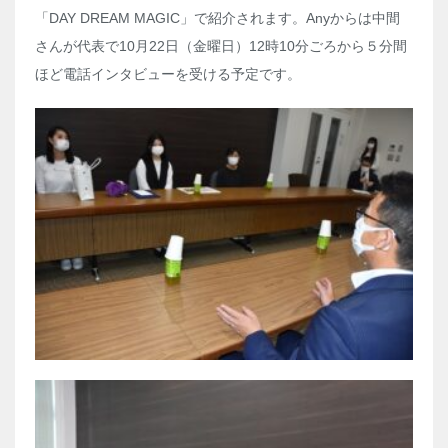
「
DAY DREAM MAGIC
」で紹介されます。
Any
からは中間
さんが代表で
10
月
22
日（金曜日）
12
時
10
分ごろから５分間
ほど電話インタビューを受ける予定です。