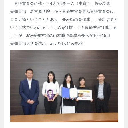
最終審査会に残った
4
大学5チーム（中京２、桜花学園、
愛知東邦、名古屋学院）から最優秀賞を選ぶ最終審査会は、
コロナ禍ということもあり、発表動画を作成し、提出すると
いう形式で行われました。
Any
は惜しくも最優秀賞は逃しま
したが、
JAF
愛知支部の山本勝也事務所長らが
10
月
15
日、
愛知東邦大学を訪れ、
any
の
3
人に表彰状、