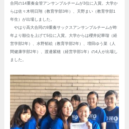
合同の14重奏金管アンサンブルチームが3位に入賞。大学か
らは佐々木明日翔（教育学部3年）、天野まい（教育学部1
年生）が出場しました。
やはり高大合同の9重奏サックスアンサンブルチームが昨
年より順位を上げて5位に入賞。大学からは櫻井妃華瑠（経
営学部2年）、水野郁絵（教育学部2年）、増田ゆう菜（人
間健康学部2年）、渡邊紫穂（経営学部1年）の4人が出場し
ました。