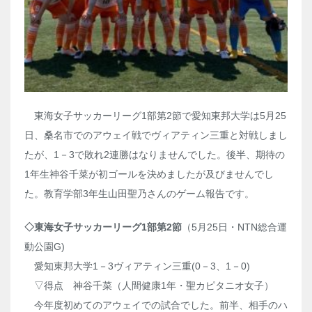
東海女子サッカーリーグ1部第2節で愛知東邦大学は5月25
日、桑名市でのアウェイ戦でヴィアティン三重と対戦しまし
たが、1－3で敗れ2連勝はなりませんでした。後半、期待の
1年生神谷千菜が初ゴールを決めましたが及びませんでし
た。教育学部3年生山田聖乃さんのゲーム報告です。
◇東海女子サッカーリーグ1部第2節
（5月25日・NTN総合運
動公園G)
愛知東邦大学1－3ヴィアティン三重(0－3、1－0)
▽得点 神谷千菜（人間健康1年・聖カピタニオ女子）
今年度初めてのアウェイでの試合でした。前半、相手のハ