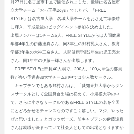
月27日に名古屋市中区で開催されました。優勝は名古屋市
立大学チーム「おっ玉毛Boys」でしたが、「FREE
STYLE」は名古屋大学、名城大学チームをおさえて準優勝
に輝き、平成最後のビッグイベント参加を決めました。
出場メンバーは1チーム5人。FREE STYLEからは人間健康
学部4年生の伊藤達真さん、同3年生の野村晃大さん、教育
学部3年生の大神三奈さん、人間健康学部2年生の児玉亮太
さん、同1年生の伊藤一輝さんが出場します。
FREE STYLEは部員40人弱で、200人、100人単位の部員
数が多い予選参加大学チームの中では少人数サークル。
キャプテンでもある野村さんは、「愛知東邦大学からダン
スサークルとして全国舞台出場は初めて。小規模大学の中
で、さらに小さなサークルであるFREE STYLEの名を全国
にとどろかせるチャンスなのですごく嬉しい。マジ、やった
ぜと思いました」とガッツポーズ。前キャプテンの伊藤達真
さんは就職が決まっていて社会人としての出場となりますが