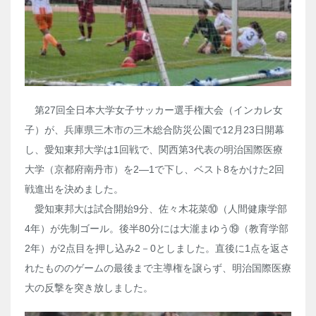
第27回全日本大学女子サッカー選手権大会（インカレ女
子）が、兵庫県三木市の三木総合防災公園で12月23日開幕
し、愛知東邦大学は1回戦で、関西第3代表の明治国際医療
大学（京都府南丹市）を2―1で下し、ベスト8をかけた2回
戦進出を決めました。
愛知東邦大は試合開始9分、佐々木花菜⑩（人間健康学部
4年）が先制ゴール。後半80分には大瀧まゆう⑲（教育学部
2年）が2点目を押し込み2－0としました。直後に1点を返さ
れたもののゲームの最後まで主導権を譲らず、明治国際医療
大の反撃を突き放しました。