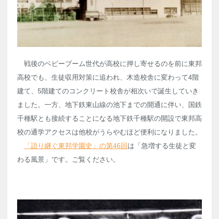
戦後のベビーブーム世代が高校に押し寄せるのを前に東邦
高校でも、生徒収用対策に追われ、木造校舎に変わって4階
建て、5階建てのコンクリート校舎が相次いで誕生していき
ました。一方、地下鉄東山線の池下までの開通に伴い、国鉄
千種駅とも接続することになる地下鉄千種駅の開設で東邦高
校の通学アクセスは他校がうらやむほど便利になりました。
「語り継ぐ東邦学園史」の第46回
は「急増する生徒と変
わる風景」です。ご覧ください。