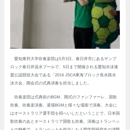
愛知東邦大学吹奏楽団は5月3日、春日井市にあるサンブ
ロック春日井温水プールで、5日まで開催される愛知水泳連
盟公認競技大会である「2016 JSCA東海ブロック長水路水
泳大会」開会式の式典演奏を担当しました。
吹奏楽団は式典前のBGM、開式のファンファーレ、国歌
吹奏、吹奏楽演奏、退場BGMと様々な場面で演奏。大会に
はオーストラリア選手団を招へいしたということで、日本国
歌吹奏のあとオーストラリア国歌も吹奏。演奏はトランペッ
トの独奏で、トランペットを担当した人間学部研究生の濵野