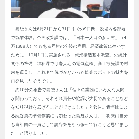
島袋さんは8月21日から31日までの9日間、役場内各部署
で就業体験。企画政策課では、「日本一人口の多い村」（4
万1358人）でもある同村の今後の雇用、経済政策に生かす
ために、10月1日に実施される「就業構造基本調査」の統計
関係の準備、福祉課では老人宅の電気点検、商工観光課で村
内を巡見し、これまで気づかなかった観光スポットの魅力を
再発見したそうです。
約10分の報告で島袋さんは「個々の業務にいろんな人間
が関わっており、それぞれ責任や協調が大切であることなど
を知り視野を広げることができました」と報告。青年団によ
る読谷祭の準備作業にも加わった島袋さんは、「将来は自分
も青年団の一員として読谷祭を引っ張って行こうと思いまし
た」と語りました。