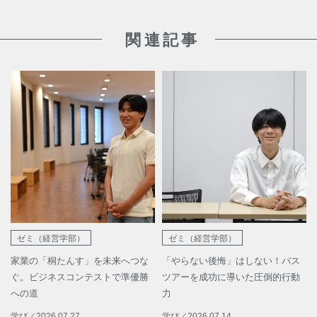
関連記事
ゼミ（経営学部）
ゼミ（経営学部）
家業の「桐たんす」を未来へつな
「やらない後悔」はしない！バス
ぐ。ビジネスコンテストで準優勝
ツアーを成功に導いた圧倒的行動
への道
力
学び
／
2026.07.27
学び
／
2026.07.14