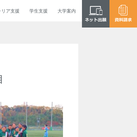
ャリア
支援
学生
支援
大学
案内
目