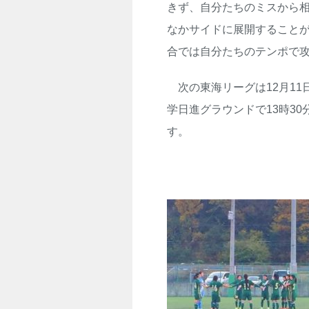
きず、自分たちのミスから
なかサイドに展開すること
合では自分たちのテンポで
次の東海リーグは12月11
学日進グラウンドで13時3
す。