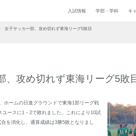
入試
情報
学部
・
学科
キ
女子サッカー部、攻め切れず東海リーグ5敗目
部、攻め切れず東海リーグ5敗
日、ホームの日進グラウンドで東海1部リーグ戦
スユースに1－2で敗れました。これにより10試
試合を消化し、通算成績は3勝5敗となりまし