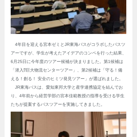
4
年目を迎える宮本ゼミと
JR
東海バスがコラボしたバスツ
アーですが、学生が考えたアイデアのコンペを行った結果、
6
月
25
日に今年度のツアー候補が決まりました。第
1
候補は
「潜入
⁉
巨大物流センターツアー」、第
2
候補は「守る！備
える！創る！ 安全のヒミツ発見ツアー」が選ばれました。
JR
東海バスは、愛知東邦大学と産学連携協定を結んでお
り、
4
年前から経営学部の宮本佳範教授の指導を受ける学生
たちが提案するバスツアーを実施してきました。