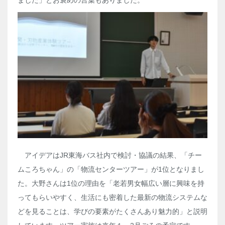
ました」とお褒めの言葉もありました。
アイデアは
JR
東海バス社内で検討・協議の結果、「チー
ムころちゃん」の「物流センターツアー」が
1
位となりまし
た。大野さんは
1
位の理由を「老若男女幅広い層に興味を持
ってもらいやすく、生活にも密着した最新の物流システムな
どを見ることは、学びの要素がたくさんあり魅力的」と説明