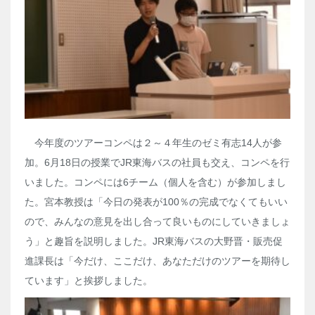
今年度のツアーコンペは２～４年生のゼミ有志
14
人が参
加。
6
月
18
日の授業で
JR
東海バスの社員も交え、コンペを行
いました。コンペには
6
チーム（個人を含む）が参加しまし
た。宮本教授は「今日の発表が
100
％の完成でなくてもいい
ので、みんなの意見を出し合って良いものにしていきましょ
う」と趣旨を説明しました。
JR
東海バスの大野晋・販売促
進課長は「今だけ、ここだけ、あなただけのツアーを期待し
ています」と挨拶しました。