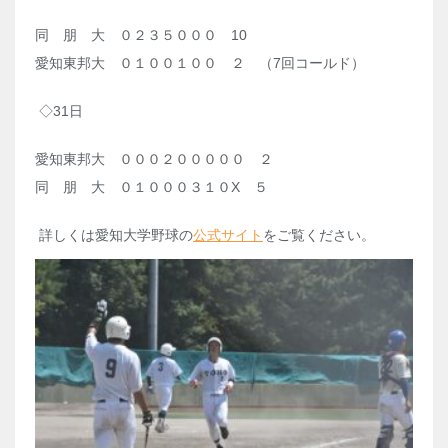
同 朋 大 ０２３５０００
10
愛知東邦大 ０１００１００ ２ （
7
回コールド）
◇
31
日
愛知東邦大 ０００２０００００ ２
同 朋 大 ０１０００３１０
X
５
詳しくは愛知大学野球の
公式サイト
をご覧ください。