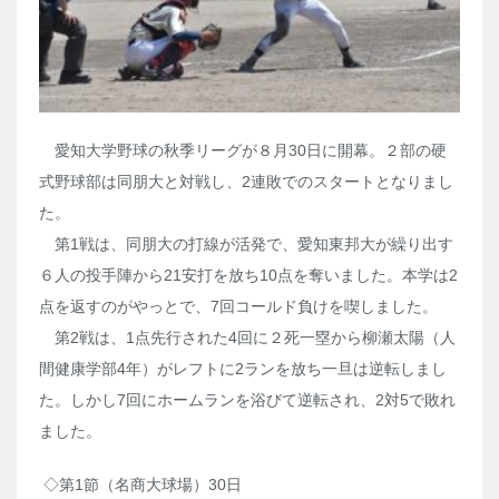
愛知大学野球の秋季リーグが８月
30
日に開幕。２部の硬
式野球部は同朋大と対戦し、
2
連敗でのスタートとなりまし
た。
第
1
戦は、同朋大の打線が活発で、愛知東邦大が繰り出す
６人の投手陣から21安打を放ち
10
点を奪いました。本学は2
点を返すのがやっとで、
7
回コールド負けを喫しました。
第
2
戦は、
1
点先行された
4
回に２死一塁から柳瀬太陽（人
間健康学部
4
年）がレフトに
2
ランを放ち一旦は逆転しまし
た。しかし
7
回にホームランを浴びて逆転され、
2
対
5
で敗れ
ました。
◇第
1
節（名商大球場）
30
日