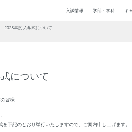
入試
情報
学部
・
学科
キ
2025年度 入学式について
入学式について
族の皆様
す。
入学式を下記のとおり挙行いたしますので、ご案内申し上げます。