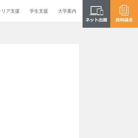
ャリア
支援
学生
支援
大学
案内