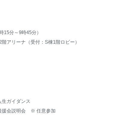
）
時15分～9時45分）
2階アリーナ（受付：S棟1階ロビー）
入生ガイダンス
後援会説明会 ※ 任意参加