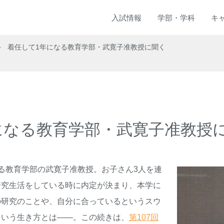
入試
情報
学部
・
学科
キ
着任して1年になる教育学部・武寛子准教授に聞く
になる教育学部・武寛子准教授
る教育学部の武寛子准教授。お子さん
3
人を連
研究生活をしている時に内定が決まり、本学に
の研究のことや、自分に合っているというスウ
という生き方とは――。この続きは、
第107回