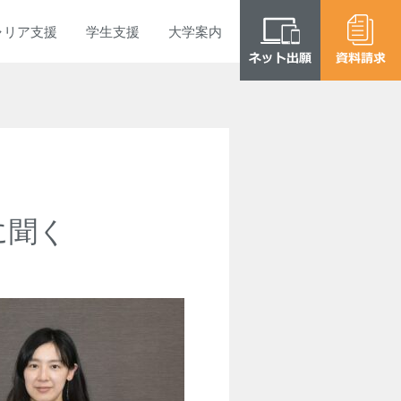
ャリア
支援
学生
支援
大学
案内
に聞く