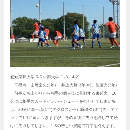
愛知東邦大学 5-5 中部大学 (1-3、4-2)
▽得点 山﨑楽久(3年) 、井上大舞(3年)×3、佐藤光(3年)
前半立ち上がりから相手の個人技に苦戦する東邦大。16
分には相手のカットインからシュートを打たせてしまい失
点。20分に森一琉(1年)のクロスから山﨑楽久(3年)のヘディ
ングで1-1に追いつきますが、その直後に失点を許し立て続
けに失点してしまい、1-3の苦しい展開で前半を終えます。