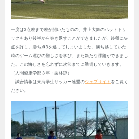
一度は3点差まで差が開いたものの、井上大舞のハットトリ
ックもあり後半から巻き返すことができましたが、終盤に失
点を許し、勝ち点3を逃してしまいました。勝ち越していた
時のゲーム運びの難しさを学び、また新たな課題ができまし
た。この悔しさを忘れずに次節までに準備していきます。
（人間健康学部３年・栗林諒）
試合情報は東海学生サッカー連盟の
ウェブサイト
をご覧く
ださい。