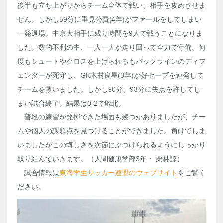
後半も立ち上がりからチーム全体で戦い、相手を攻めさせま
せん。しかし59分に垂見公貴(4年)がファールをしてしまい
一発退場。中京大相手に残り時間を9人で戦うことになりま
した。数的不利の中、一人一人が走り回って全力で守備。何
度もシュートやクロスを上げられるもバックラインのディフ
ェンダーが死守し、GK木村良星(3年)が好セーブを連発して
チームを救いました。しかし90分、93分に失点を許してし
まい試合終了。結果は0-2で敗北。
普段の練習が発揮できた場面も幾つかありましたが、チー
ムや個人の課題点を見つけることができました。負けてしま
いましたがこの悔しさを次節にぶつけられるようにしっかり
取り組んでいきます。（人間健康学部3年・ 栗林諒）
試合情報は
東海学生サッカー連盟のウェブサイト
をご覧く
ださい。