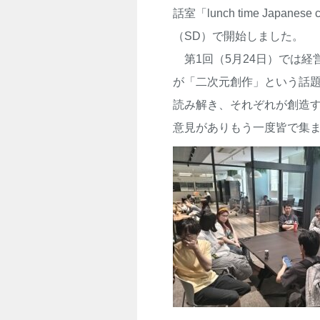
話室「lunch time Japan
（SD）で開始しました。
第1回（5月24日）では経
が「二次元創作」という話
読み解き、それぞれが創造
意見がありもう一度皆で集