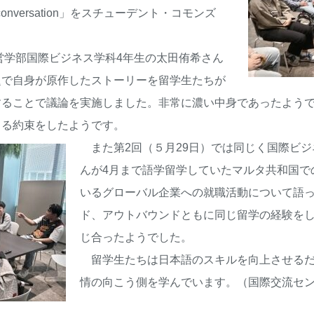
ese conversation」をスチューデント・コモンズ
営学部国際ビジネス学科4年生の太田侑希さん
題で自身が原作したストーリーを留学生たちが
することで議論を実施しました。非常に濃い中身であったよう
まる約束をしたようです。
また第2回（５月29日）では同じく国際ビジ
んが4月まで語学留学していたマルタ共和国で
いるグローバル企業への就職活動について語
ド、アウトバウンドともに同じ留学の経験を
じ合ったようでした。
留学生たちは日本語のスキルを向上させるだ
情の向こう側を学んでいます。（国際交流セ