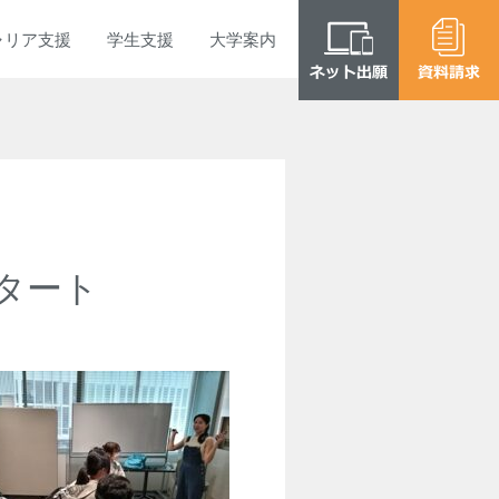
ャリア
支援
学生
支援
大学
案内
タート