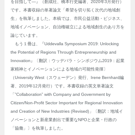
を目指して―』（創成社、橋本行史編著、2020年3月発行）
です。本書収録の単著論文「希望を切り拓く次代の地域創
生」を執筆しました。本稿では、市民公益活動・ビジネス、
地域イノベーション、自治権確立による地域創生のあり方を
論じています。
もう１冊は、『Uddevalla Symposium 2019: Unlocking
the Potential of Regions Through Entrepreneurship and
Innovation』〔翻訳：ウッデバラ・シンポジウム2019：起業
家精神とイノベーションによる地域の可能性発揮〕
（University West（スウェーデン）発行、Irene Bernhard編
著、2019年12月発行）です。本書収録の英文単著論文
「”Collaboration” with Company and Government by
Citizen/Non-Profit Sector Important for Regional Innovation
and Creation of New Industries (Revised)」〔翻訳：地域イ
ノベーションと新産業創出で重要なNPOと企業・行政の
「協働」〕を執筆しました。