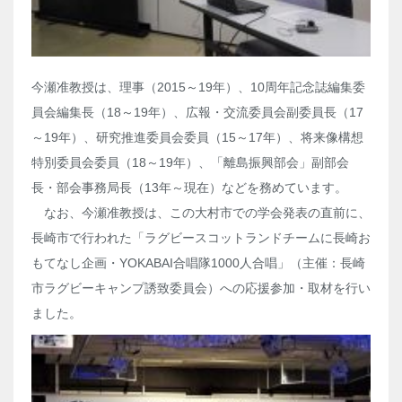
今瀬准教授は、理事（2015～19年）、10周年記念誌編集委
員会編集長（18～19年）、広報・交流委員会副委員長（17
～19年）、研究推進委員会委員（15～17年）、将来像構想
特別委員会委員（18～19年）、「離島振興部会」副部会
長・部会事務局長（13年～現在）などを務めています。
なお、今瀬准教授は、この大村市での学会発表の直前に、
長崎市で行われた「ラグビースコットランドチームに長崎お
もてなし企画・YOKABAI合唱隊1000人合唱」（主催：長崎
市ラグビーキャンプ誘致委員会）への応援参加・取材を行い
ました。