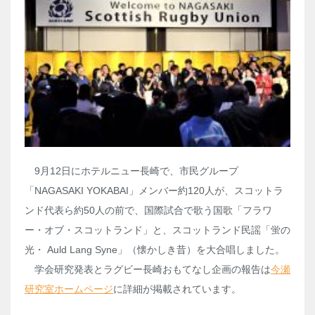
9月12日にホテルニュー長崎で、市民グループ
「NAGASAKI YOKABAI」メンバー約120人が、スコットラ
ンド代表ら約50人の前で、国際試合で歌う国歌「フラワ
ー・オブ・スコットランド」と、スコットランド民謡「蛍の
光・ Auld Lang Syne」（懐かしき昔）を大合唱しました。
学会研究発表とラグビー長崎おもてなし企画の報告は
今瀬
研究室ホームページ
に詳細が掲載されています。