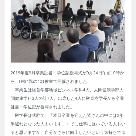
2019年度9月卒業証書・学位記授与式が9月24日午前10時か
ら、H棟4階の401教室で開催されました。
卒業生は経営学部地域ビジネス学科4人、人間健康学部人
間健康学科3人の計7人。出席した4人に榊直樹学長から卒業
証書・学位記が授与されました。
榊学長は式辞で、「本日卒業を迎えた皆さんの中には2年
半遅れとなった人もいます。すでに仕事に就いている人もい
ると思いますが、自分がさらに向上したいという気持ちで進