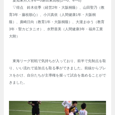
愛知東邦大学6ー0磐田東高校(2―0、4―0)
▽得点 鈴木佐季（経営2年・大阪桐蔭）、山田聖乃（教
育3年・藤枝順心）、小川真依（人間健康1年・大阪桐
蔭）、廣崎日向（教育1年・大阪桐蔭）、大瀧まゆう（教育
3年・聖カピタニオ）、水野亜美（人間健康3年・福井工業
大附）
東海リーグ初戦で気持ちが入っており、前半で先制点を取
り、いい流れで追加点も取る事ができました。前線からプレ
スをかけ、自分たちが主導権を握って試合を進めることがで
きました。