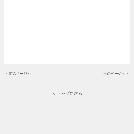
＜
前のページへ
次のページへ
＞
＜ トップに戻る