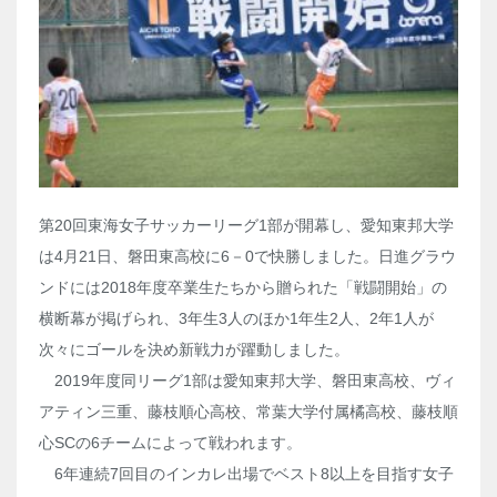
第20回東海女子サッカーリーグ1部が開幕し、愛知東邦大学
は4月21日、磐田東高校に6－0で快勝しました。日進グラウ
ンドには2018年度卒業生たちから贈られた「戦闘開始」の
横断幕が掲げられ、3年生3人のほか1年生2人、2年1人が
次々にゴールを決め新戦力が躍動しました。
2019年度同リーグ1部は愛知東邦大学、磐田東高校、ヴィ
アティン三重、藤枝順心高校、常葉大学付属橘高校、藤枝順
心SCの6チームによって戦われます。
6年連続7回目のインカレ出場でベスト8以上を目指す女子