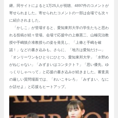
継。同サイトによると1万25人が視聴、4897件のコメントが
寄せられました。寄せられたコメントの一部は会場でも次々
に紹介されました。
「かしこ」が登場すると、愛知東邦大学の学生たちと思わ
れる投稿が続々登場。会場で応援中の上條憲二、山極完治教
授や手嶋慎介准教授らの姿を発見し、「上條と手嶋を確
認！」などの書き込みも。さらに、「地方は愛知だけ―」
「オンリーワンをひとりにひとつ。愛知東邦大学」「水野め
がねじゃない」「みずまいはコンタクト？」「思い優先。ゆ
っくりしゃべって」と応援の書き込みが続きました。審査員
の厳しい質問場面では、「れいこキレろ」「みずまい、なに
か話せよ」と応援もヒートアップ。