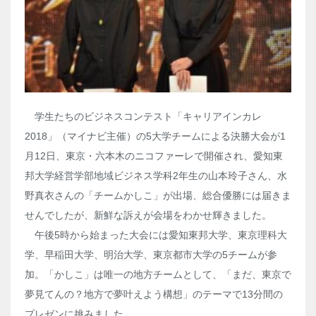
学生たちのビジネスコンテスト「キャリアインカレ
2018」（マイナビ主催）の5大学チームによる決勝大会が1
月12日、東京・六本木のニコファーレで開催され、愛知東
邦大学経営学部地域ビジネス学科2年生の山本玲子さん、水
野真衣さんの「チームかしこ」が出場、総合優勝には届きま
せんでしたが、新鮮な訴えが会場をわかせ輝きました。
午後5時から始まった大会には愛知東邦大学、東京理科大
学、早稲田大学、明治大学、東京都市大学の5チームが参
加。「かしこ」は唯一の地方チームとして、「まだ、東京で
夢見てんの？地方で夢叶えよう構想」のテーマで13分間の
プレゼンに挑みました。