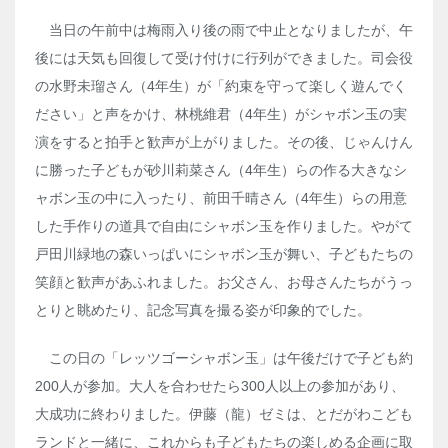
当日の午前中は梅雨入り後の雨で中止となりましたが、午
後には天気も回復して受け付けに行列ができました。司会役
の水野未瑠さん（4年生）が「約束を守って楽しく遊んでく
ださい」と声をかけ、林桃維君（4年生）がシャボン玉の実
演をすると拍手と歓声が上がりました。その後、じゃんけん
に勝った子どもが砂川莉菜さん（4年生）らの作る大きなシ
ャボン玉の中に入ったり、前田千晴さん（4年生）らの用意
した手作りの道具で自由にシャボン玉を作りました。やがて
戸田川緑地の森いっぱいにシャボン玉が舞い、子どもたちの
笑顔と歓声があふれました。お父さん、お母さんたちがうっ
とりと眺めたり、記念写真を撮る姿が印象的でした。
この日の「レッツゴーシャボン玉」は午後だけで子ども約
200人が参加。大人を合わせたら300人以上の参加があり、
大成功に終わりました。伊藤（龍）ゼミは、とだがわこども
ランドと一緒に、これからも子どもたちの楽しめる企画に取