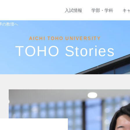
入試
情報
学部
・
学科
キ
夢の教壇へ
AICHI TOHO UNIVERSITY
TOHO Stories