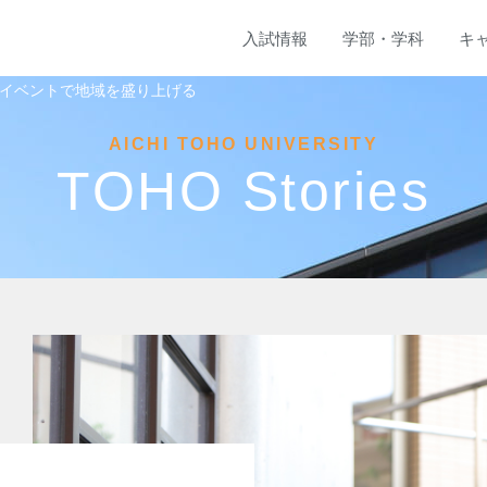
入試
情報
学部
・
学科
キ
イベントで地域を盛り上げる
AICHI TOHO UNIVERSITY
TOHO Stories