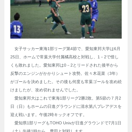
女子サッカー東海1部リーグ第4節で、愛知東邦大学は6月
25日、ホームで常葉大学付属橘高校と対戦し、1－2で惜し
くも敗れました。愛知東邦は0－2とリードされた後半から
反撃のエンジンがかかりシュート攻勢。佐々木花菜（3年）
がゴールを決めました。その後も何度も常葉ゴールを攻め続
けましたが、攻め切れませんでした。
愛知東邦大はこれで東海1部リーグ2勝2敗。第5節の７月2
日（日）もホームの日進グラウンドに清水第八プレアデスを
迎え戦います。午後2時キックオフです。
愛知県1部リーグもTOHO Univが日進グラウンドで7月1日
（土）午後1時から、豊田と対戦します。