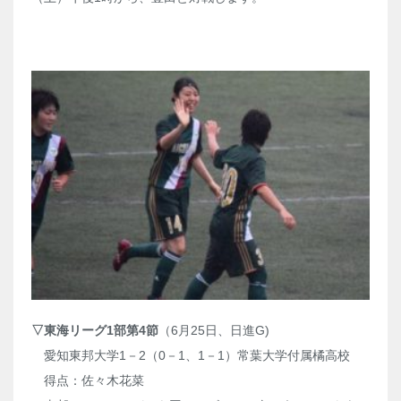
▽東海リーグ1部第4節
（6月25日、日進G)
愛知東邦大学1－2（0－1、1－1）常葉大学付属橘高校
得点：佐々木花菜