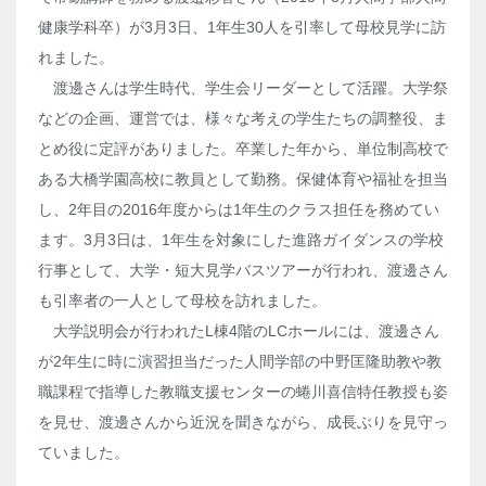
健康学科卒）が3月3日、1年生30人を引率して母校見学に訪
れました。
渡邊さんは学生時代、学生会リーダーとして活躍。大学祭
などの企画、運営では、様々な考えの学生たちの調整役、ま
とめ役に定評がありました。卒業した年から、単位制高校で
ある大橋学園高校に教員として勤務。保健体育や福祉を担当
し、2年目の2016年度からは1年生のクラス担任を務めてい
ます。3月3日は、1年生を対象にした進路ガイダンスの学校
行事として、大学・短大見学バスツアーが行われ、渡邊さん
も引率者の一人として母校を訪れました。
大学説明会が行われたL棟4階のLCホールには、渡邊さん
が2年生に時に演習担当だった人間学部の中野匡隆助教や教
職課程で指導した教職支援センターの蜷川喜信特任教授も姿
を見せ、渡邊さんから近況を聞きながら、成長ぶりを見守っ
ていました。