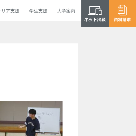
ャリア
支援
学生
支援
大学
案内