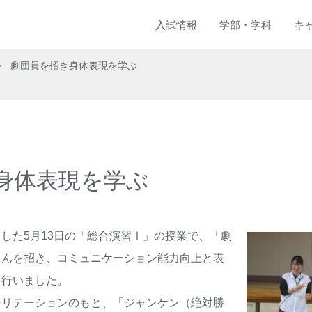
入試
情報
学部
・
学科
キ
劇団員を招き身体表現を学ぶ
身体表現を学ぶ
した
5
月
13
日の「総合演習
Ⅰ
」の授業で、「劇
さんを招き、コミュニケーション能力向上と表
を行いました。
リテーションのもと、「ジャンケン（絶対勝