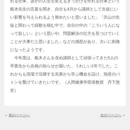
れる仕事、誰かの人生を変えるきっかけを作れる仕事という
船木先生の言葉を聞き、自分も
4
月から講師として生徒にい
い影響を与えられるよう努めたいと思いました」「沢山の生
徒と関わって経験を積む中で、自分の中の『こういう人にな
って欲しい』という思いや、問題解決の仕方を見つけていく
ことが大事だと思いました」などの感想があり、大いに刺激
になったようです。
今年度は、船木さんを含め講師として頑張ってきた
5
人の
卒業生から合格の知らせが届いた、うれしい
1
年でした。こ
れからも現場で活躍する先輩から学ぶ機会を設け、熱意のバ
トンを繋げていきたいです。（人間健康学部准教授 丹下悠
史）
＜
前のページへ
次のページへ
＞