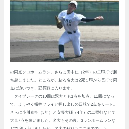
の同点ソロホームラン。さらに田中仁（
2
年）の二塁打で勝
ち越しました。ところが、粘る名大は
2
死１塁から長打で同
点に追いつき、延長戦に入ります。
タイブレークの
10
回は双方とも
1
点を加点。
11
回になっ
て、ようやく犠牲フライと押し出しの四球で
2
点をリード。
さらに小川泰空（
3
年）と安藤大輝（
4
年）の二塁打などで
大量
7
点を奪いました。名大もその裏、
3
ランホームランな
どで追い上げましたが、名大の粘りもここまででした。