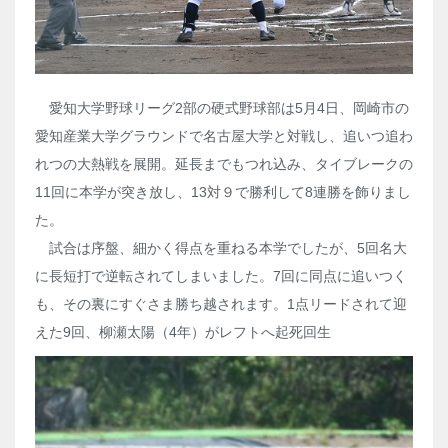
愛知大学野球リーグ
2
部の硬式野球部は
5
月
4
日、岡崎市の
愛知産業大学グラウンドで名古屋大学と対戦し、追いつ追わ
れつの大熱戦を展開。延長までもつれ込み、タイブレークの
11
回に本学が突き放し、
13
対９で勝利して
8
連勝を飾りまし
た。
試合は序盤、細かく得点を重ねる本学でしたが、
5
回名大
に長短打で逆転されてしまいました。
7
回に同点に追いつく
も、その裏にすぐさま勝ち越されます。
1
点リードされて迎
えた
9
回、柳瀬太陽（
4
年）がレフトへ起死回生