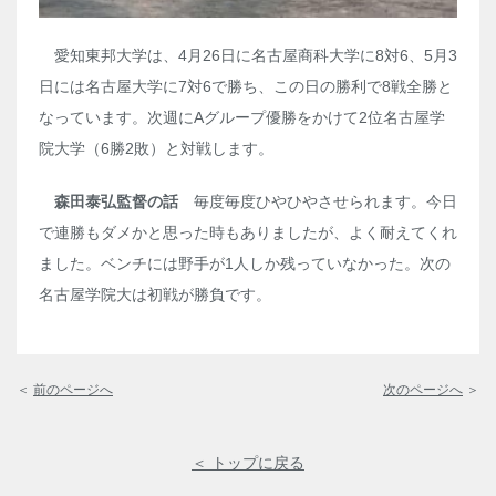
愛知東邦大学は、
4
月
26
日に名古屋商科大学に
8
対
6
、
5
月
3
日には名古屋大学に
7
対
6
で勝ち、この日の勝利で
8
戦全勝と
なっています。次週にAグループ優勝をかけて
2
位名古屋学
院大学（
6
勝
2
敗）と対戦します。
森田泰弘監督の話
毎度毎度ひやひやさせられます。今日
で連勝もダメかと思った時もありましたが、よく耐えてくれ
ました。ベンチには野手が
1
人しか残っていなかった。次の
名古屋学院大は初戦が勝負です。
＜
前のページへ
次のページへ
＞
＜ トップに戻る