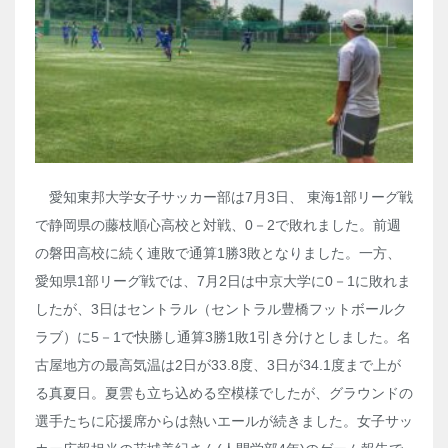
愛知東邦大学女子サッカー部は7月3日、 東海1部リーグ戦
で静岡県の藤枝順心高校と対戦、0－2で敗れました。前週
の磐田高校に続く連敗で通算1勝3敗となりました。一方、
愛知県1部リーグ戦では、7月2日は中京大学に0－1に敗れま
したが、3日はセントラル（セントラル豊橋フットボールク
ラブ）に5－1で快勝し通算3勝1敗1引き分けとしました。名
古屋地方の最高気温は2日が33.8度、3日が34.1度まで上が
る真夏日。夏雲も立ち込める空模様でしたが、グラウンドの
選手たちに応援席からは熱いエールが続きました。女子サッ