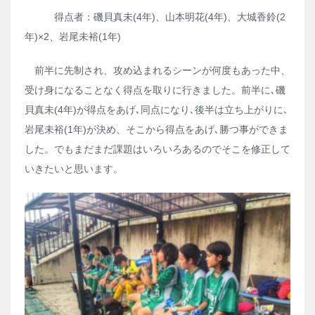
得点者：磯貝真未(4年)、山本明花(4年)、大城香鈴(2
年)×2、岩尾未裕(1年)
前半に先制され、攻め込まれるシーンが何度もあった中、
受け身になることなく得点を取りに行きました。前半に､磯
貝真未(4年)が得点をあげ､同点になり､後半は立ち上がりに､
岩尾未裕(1年)が決め、そこから得点をあげ､勝つ事ができま
した。でもまだまだ課題はいろいろあるのでそこを修正して
いきたいと思います。