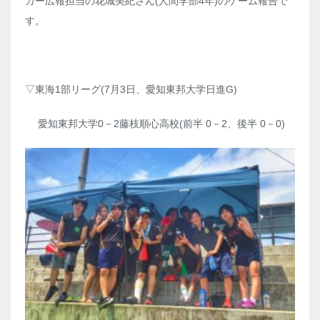
カー広報担当の花城美紀さん(人間学部4年)のゲーム報告で
す。
▽東海1部リーグ(7月3日、愛知東邦大学日進G)
愛知東邦大学0－2藤枝順心高校(前半 0－2、後半 0－0)